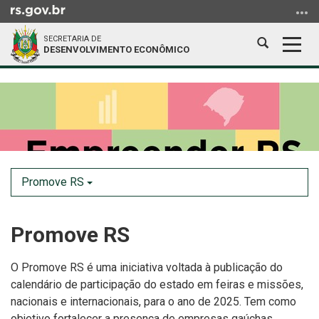
Ir
para
SECRETARIA DE
o
Abrir
Alter
DESENVOLVIMENTO ECONÔMICO
conteúdo
a
a
Ir
Início
busca
nave
para
do
o
conteúdo
menu
Ir
para
a
Promove RS
busca
Promove RS
O Promove RS é uma iniciativa voltada à publicação do
calendário de participação do estado em feiras e missões,
nacionais e internacionais, para o ano de 2025. Tem como
objetivo fortalecer a presença de empresas gaúchas,