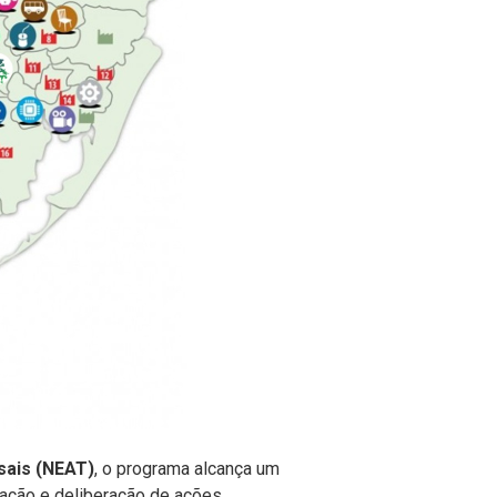
sais (NEAT)
, o programa alcança um
zação e deliberação de ações.