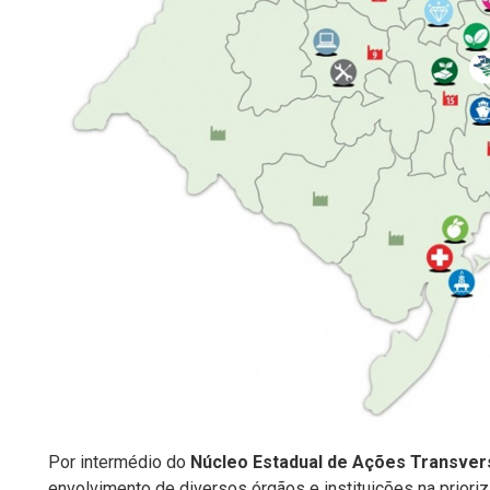
Por intermédio do
Núcleo Estadual de Ações Transver
envolvimento de diversos órgãos e instituições na priori