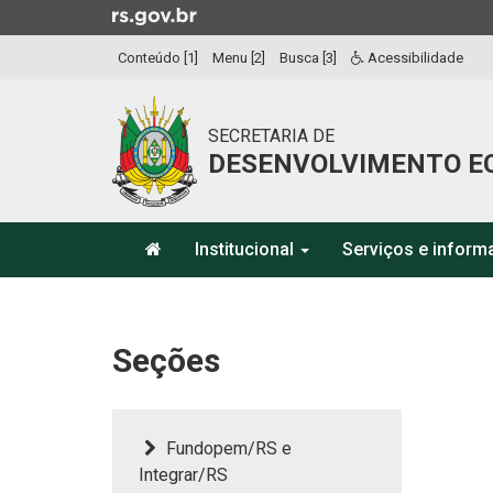
Ir
para
Conteúdo [1]
Menu [2]
Busca [3]
Acessibilidade
o
conteúdo
Ir
SECRETARIA DE
para
DESENVOLVIMENTO E
o
menu
Ir
Início
para
Institucional
Serviços e infor
do
a
menu
Início
busca
do
conteúdo
Seções
Fundopem/RS e
Integrar/RS