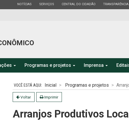
ESTADO
ESTADO
ESTADO
ESTADO
NOTÍCIAS
SERVIÇOS
CENTRAL DO CIDADÃO
TRANSPARÊNCIA
CONÔMICO
mações
Programas e projetos
Imprensa
Editai
Inicial
Programas e projetos
Arranj
Voltar
Imprimir
Arranjos Produtivos Loca