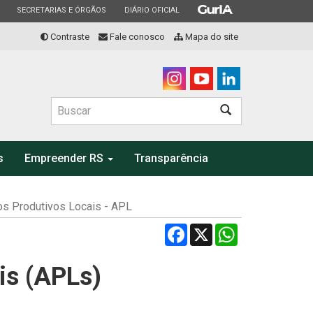
ESTADO
ESTADO
ESTADO
SECRETARIAS E ÓRGÃOS
DIÁRIO OFICIAL
Contraste
Fale conosco
Mapa do site
Buscar
s
Empreender RS
Transparência
os Produtivos Locais - APL
Facebook
X
WhatsApp
is (APLs)