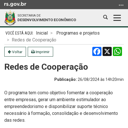
Ir
para
SECRETARIA DE
o
Abrir
Alter
DESENVOLVIMENTO ECONÔMICO
conteúdo
a
a
Ir
Início
busca
nave
Inicial
Programas e projetos
para
do
Redes de Cooperação
o
conteúdo
Facebook
X
Wh
menu
Voltar
Imprimir
Ir
Redes de Cooperação
para
a
busca
Publicação:
26/08/2024 às 14h20min
O programa tem como objetivo fomentar a cooperação
entre empresas, gerar um ambiente estimulador ao
empreendedorismo e disponibilizar suporte técnico
necessário à formação, consolidação e desenvolvimento
das redes.