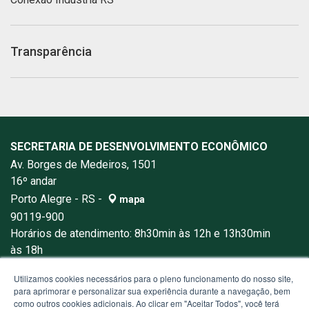
Transparência
SECRETARIA DE DESENVOLVIMENTO ECONÔMICO
Av. Borges de Medeiros, 1501
16º andar
Porto Alegre - RS -
mapa
90119-900
Horários de atendimento: 8h30min às 12h e 13h30min
às 18h
Fone:
+55(51)3288-1000
Utilizamos cookies necessários para o pleno funcionamento do nosso site,
para aprimorar e personalizar sua experiência durante a navegação, bem
como outros cookies adicionais. Ao clicar em "Aceitar Todos", você terá