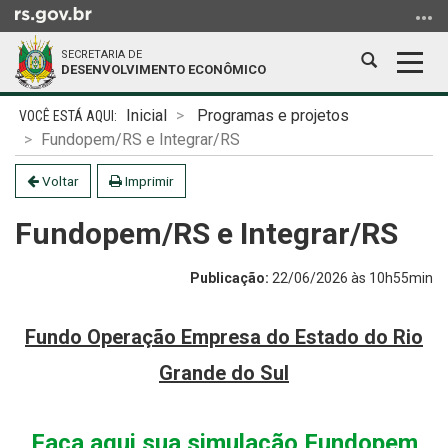
Ir
para
SECRETARIA DE
o
Abrir
Alter
DESENVOLVIMENTO ECONÔMICO
conteúdo
a
a
Ir
Início
busca
nave
Inicial
Programas e projetos
para
do
Fundopem/RS e Integrar/RS
o
conteúdo
menu
Voltar
Imprimir
Ir
Fundopem/RS e Integrar/RS
para
a
busca
Publicação:
22/06/2026 às 10h55min
Fundo Operação Empresa do Estado do Rio
Grande do Sul
Faça aqui sua simulação Fundopem